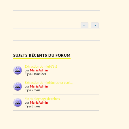
<
>
SUJETS RÉCENTS DU FORUM
Extraction du miel d'été
par
MariaAdmin
il y a 3 semaines
Extraction de miel du rucher écol …
par
MariaAdmin
il y a 2 mois
Fin du piégeage de reines !
par
MariaAdmin
il y a 3 mois