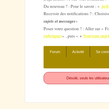
Acti
Du nouveau ? : Pour le savoir : «
Recevoir des notifications ? : Choisi
sujets et messages
«
Poser votre question ? : Aller s
rubriques
Nouveau suje
« , puis « +
Forum
Activité
Se conn
Désolé, seuls les utilisat