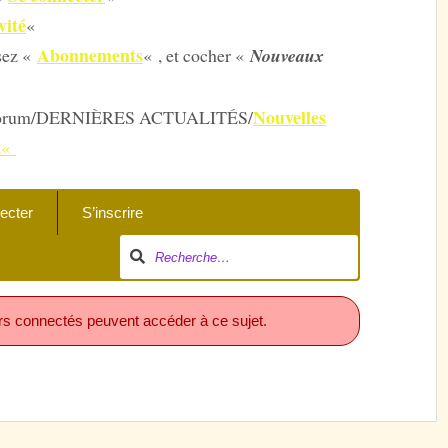
vité
«
Abonnements
ssez «
« , et cocher «
Nouveaux
Nouvelles
ur « Forum/DERNIÈRES ACTUALITÉS/
t
«
ecter
S’inscrire
eurs connectés peuvent accéder à ce sujet.