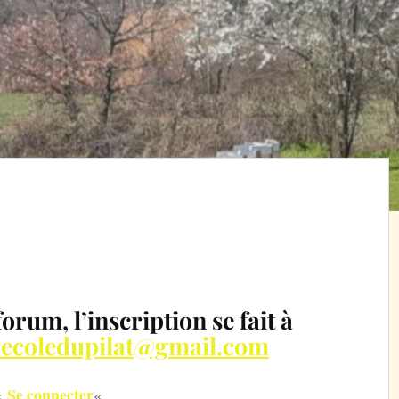
orum, l’inscription se fait à
ecoledupilat@gmail.com
Se connecter
 «
«