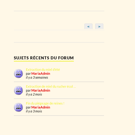
<
>
SUJETS RÉCENTS DU FORUM
Extraction du miel d'été
par
MariaAdmin
il y a 3 semaines
Extraction de miel du rucher écol …
par
MariaAdmin
il y a 2 mois
Fin du piégeage de reines !
par
MariaAdmin
il y a 3 mois