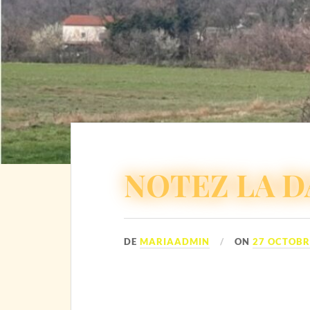
NOTEZ LA D
DE
MARIAADMIN
ON
27 OCTOBR