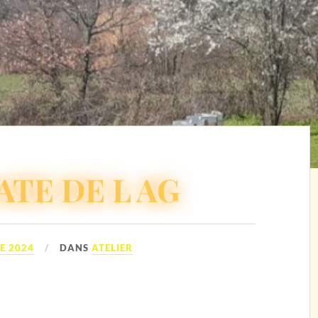
ATE DE L AG
E 2024
DANS
ATELIER