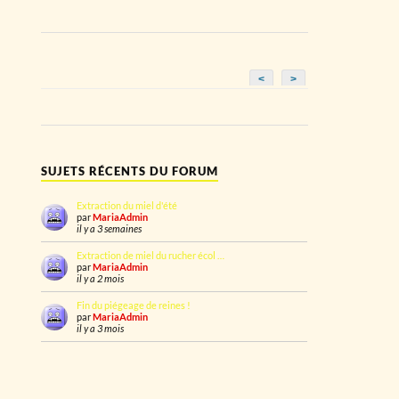
<
>
SUJETS RÉCENTS DU FORUM
Extraction du miel d'été
par
MariaAdmin
il y a 3 semaines
Extraction de miel du rucher écol …
par
MariaAdmin
il y a 2 mois
Fin du piégeage de reines !
par
MariaAdmin
il y a 3 mois